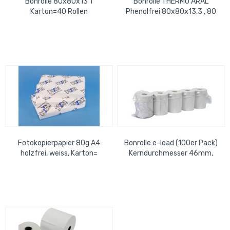
Bonrolle 80x80x13 1
Bonrolle THERMO ARAL
Karton=40 Rollen
Phenolfrei 80x80x13,3 , 80
m, mit Rückseitendruck für
Eigentümer
Fotokopierpapier 80g A4
Bonrolle e-load (100er Pack)
holzfrei, weiss, Karton=
Kerndurchmesser 46mm,
5x500 Blatt
57mmx25m, Thermo,
unbedruckt,